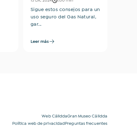
15 Dic 2024
1:00 min
13 May 2
Sigue estos consejos para un
En un p
uso seguro del Gas Natural,
no es u
gar...
ocurr...
Leer más
Leer má
Web Cálidda
Gran Museo Cálidda
Política web de privacidad
Preguntas frecuentes