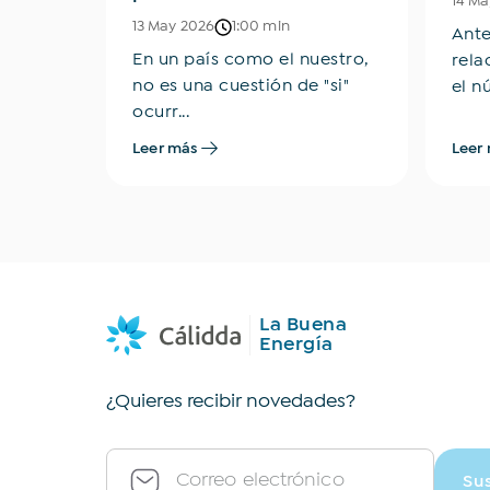
14 Ma
13 May 2026
1:00 min
para un
Ante
En un país como el nuestro,
tural,
rela
no es una cuestión de "si"
el nú
ocurr...
Leer más
Leer
La Buena
Energía
¿Quieres recibir novedades?
Correo electrónico
Su