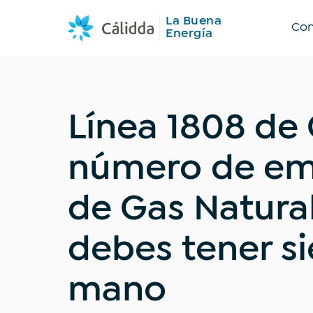
La Buena
Co
Energía
Línea 1808 de 
¿Qué est
número de em
Todo
de Gas Natura
Transporte sost
debes tener si
mano