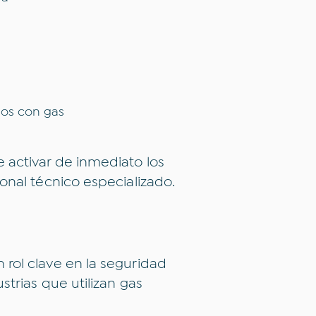
dos con gas
 activar de inmediato los
onal técnico especializado.
obre qué temas te gustaría le
rol clave en la seguridad
trias que utilizan gas
Inclusión financiera
Novedades
Opinión
Sos