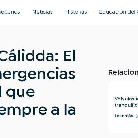
nócenos
Noticias
Historias
Educación del 
Encuentra
Cálidda: El
as buscando?
ergencias
Relacio
Inclusión financiera
Novedades
Opinión
Sos
l que
enible
Comercios
Historias que inspiran
Hosp
Válvulas 
Industrias
Movilidad
Eventos
Tips y consejos
tranquili
empre a la
tu operac
Leer más
protegida
Buscar