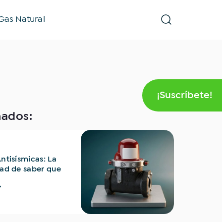
Gas Natural
¡Suscríbete!
nados:
tenibilidad
itales y clínicas
Antisísmicas: La
dad de saber que
ión está
, pase lo que pase