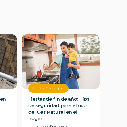
Tips y Consejos
 en
Fiestas de fin de año: Tips
Válvul
de seguridad para el uso
tranqu
del Gas Natural en el
tu ope
hogar
proteg
pase