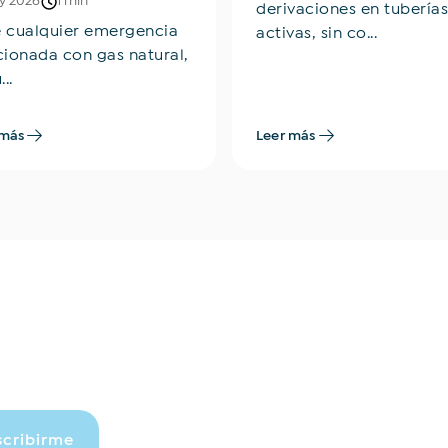
y 2026
1 min
derivaciones en tuberías
 cualquier emergencia
activas, sin co...
cionada con gas natural,
...
 más
Leer más
scribirme