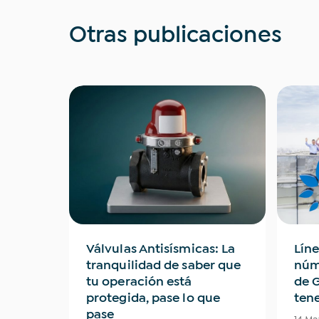
Otras publicaciones
: Tips
Válvulas Antisísmicas: La
Líne
l uso
tranquilidad de saber que
núm
l
tu operación está
de 
protegida, pase lo que
ten
pase