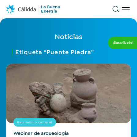
La Buena
Energía
Encuentra
Conócenos
Noticias
¡Suscríbete!
Noticias
¿Qué estas buscando?
Etiqueta “Puente Piedra”
Historias
Todo
Inclusión financiera
Novedades
Opinión
Sostenibilidad
Transporte sostenible
Educación del Gas Natural
Comercios
Historias que inspiran
Hospitales y clínicas
Industrias
Movilidad
Eventos
Tips y consejos
Patrimonio cultural
Webinar de arqueología