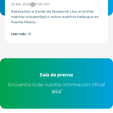
26 Abr 2020
01:30 min
Realizamos a través de Facebook Live, el primer
¿Sobre qué temas te gustaría
webinar arqueológico sobre nuestros hallazgos en
leer?
Puente Piedra...
Leer más
Todo
Inclusión financiera
Novedades
Opinión
Sostenibilidad
Transporte sostenible
Comercios
Historias que inspiran
Hospitales y clínicas
Industrias
Movilidad
Eventos
Tips y consejos
Sala de prensa
Correo electrónico
Encuentra toda nuestra información oficial
Correo electrónico
aquí
Acepto los
Términos y condiciones
y la
Política
Web de Privacidad.