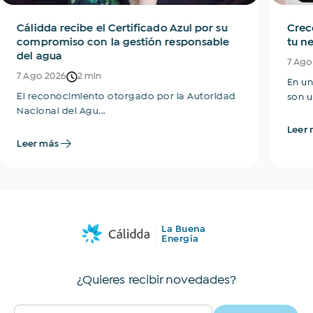
Cálidda recibe el Certificado Azul por su
Crec
compromiso con la gestión responsable
tu n
del agua
7 Ago
7 Ago 2026
2 min
En un
El reconocimiento otorgado por la Autoridad
son u
Nacional del Agu...
Leer 
Leer más
La Buena
Energía
¿Quieres recibir novedades?