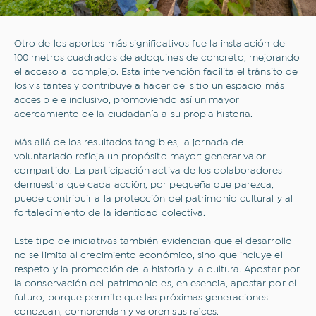
Otro de los aportes más significativos fue la instalación de
100 metros cuadrados de adoquines de concreto, mejorando
el acceso al complejo. Esta intervención facilita el tránsito de
los visitantes y contribuye a hacer del sitio un espacio más
accesible e inclusivo, promoviendo así un mayor
acercamiento de la ciudadanía a su propia historia.
Más allá de los resultados tangibles, la jornada de
¿Sobre qué temas te gustaría
voluntariado refleja un propósito mayor: generar valor
leer?
compartido. La participación activa de los colaboradores
demuestra que cada acción, por pequeña que parezca,
Todo
Inclusión financiera
puede contribuir a la protección del patrimonio cultural y al
Novedades
Opinión
fortalecimiento de la identidad colectiva.
Sostenibilidad
Transporte sostenible
Comercios
Historias que inspiran
Este tipo de iniciativas también evidencian que el desarrollo
no se limita al crecimiento económico, sino que incluye el
Hospitales y clínicas
Industrias
respeto y la promoción de la historia y la cultura. Apostar por
Movilidad
Eventos
la conservación del patrimonio es, en esencia, apostar por el
Tips y consejos
futuro, porque permite que las próximas generaciones
conozcan, comprendan y valoren sus raíces.