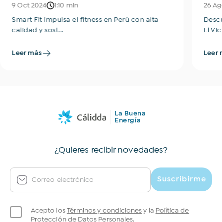
9 Oct 2024
1:10 min
26 Ag
Smart Fit impulsa el fitness en Perú con alta
Descu
calidad y sost...
El Vic
Leer más
Leer 
La Buena
Energía
¿Quieres recibir novedades?
Suscribirme
Correo electrónico
Acepto los
Términos y condiciones
y la
Política de
Protección de Datos Personales.