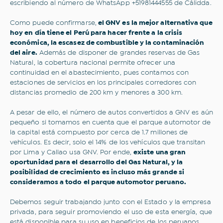
Correo electrónico
escribiendo al número de WhatsApp +51981444555 de Cálidda.
Como puede confirmarse,
el GNV es la mejor alternativa que
hoy en día tiene el Perú para hacer frente a la crisis
Acepto los
Términos y condiciones
y la
Política
Web de Privacidad.
económica, la escasez de combustible y la contaminación
del aire.
Además de disponer de grandes reservas de Gas
Natural, la cobertura nacional permite ofrecer una
Suscribirme
continuidad en el abastecimiento, pues contamos con
estaciones de servicios en los principales corredores con
distancias promedio de 200 km y menores a 300 km.
A pesar de ello, el número de autos convertidos a GNV es aún
pequeño si tomamos en cuenta que el parque automotor de
la capital está compuesto por cerca de 1.7 millones de
vehículos. Es decir, solo el 14% de los vehículos que transitan
por Lima y Callao usa GNV. Por ende,
existe una gran
oportunidad para el desarrollo del Gas Natural, y la
posibilidad de crecimiento es incluso más grande si
consideramos a todo el parque automotor peruano.
Debemos seguir trabajando junto con el Estado y la empresa
privada, para seguir promoviendo el uso de esta energía, que
está disponible para su uso en beneficios de los peruanos.