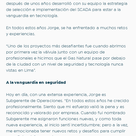
después de unos años desarrolló con su equipo la estrategia
de selección e implementación del SCADA para estar a la
vanguardia en tecnología.
En todos estos años Jorge, se ha enfrentado a muchos retos
y experiencias.
“Uno de los proyectos más desafiantes fue cuando abrimos
por primera vez la válvula junto con un equipo de
profesionales e hicimos que el Gas Natural pase por debajo
de la ciudad con un nivel de seguridad y tecnología nunca
vistas en Lima”.
A la vanguardia en seguridad
Hoy en día, con una extensa experiencia, Jorge es
Subgerente de Operaciones. “En todos estos años he crecido
profesionalmente. Siento que mi esfuerzo valió la pena y es
¿Sobre qué temas te gustaría
reconocido y valorado por empresa. Cuando fui nombrado
Subgerente me asignaron funciones nuevas, y como toda
leer?
nueva experiencia, al inicio sentí incertidumbre; pero a la vez,
me emocionaba tener nuevos retos y desafíos para cumplir
Todo
Inclusión financiera