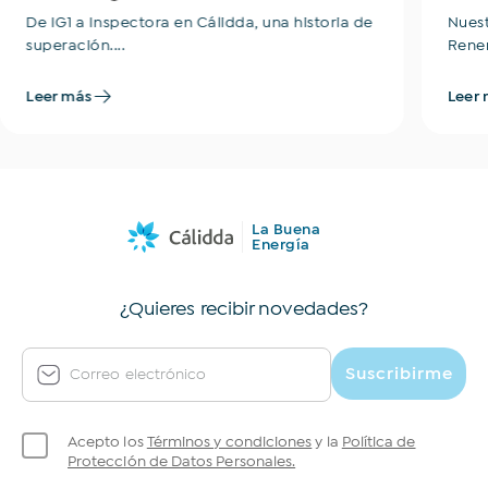
De IG1 a Inspectora en Cálidda, una historia de
Nues
superación....
Rener
Leer más
Leer 
La Buena
Energía
¿Quieres recibir novedades?
Suscribirme
Correo electrónico
Acepto los
Términos y condiciones
y la
Política de
Protección de Datos Personales.