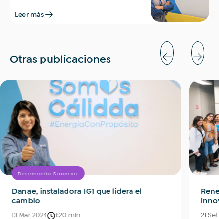
Leer más
Otras publicaciones
Desempeño Superior
Danae, instaladora IG1 que lidera el
Rene
cambio
inno
13 Mar 2024
1:20 min
21 Se