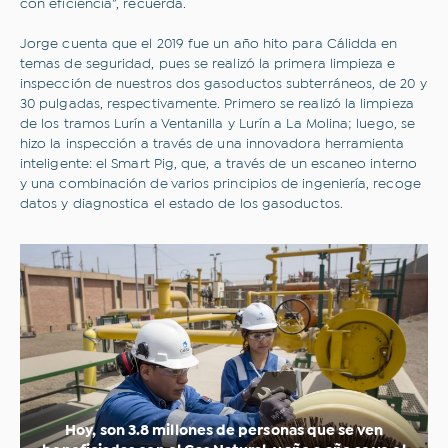
con eficiencia”, recuerda.
Novedades
Opinión
Sostenibilidad
Transporte sostenible
Jorge cuenta que el 2019 fue un año hito para Cálidda en
Comercios
Historias que inspiran
temas de seguridad, pues se realizó la primera limpieza e
Hospitales y clínicas
Industrias
inspección de nuestros dos gasoductos subterráneos, de 20 y
Movilidad
Eventos
30 pulgadas, respectivamente. Primero se realizó la limpieza
Tips y consejos
de los tramos Lurín a Ventanilla y Lurín a La Molina; luego, se
hizo la inspección a través de una innovadora herramienta
inteligente: el Smart Pig, que, a través de un escaneo interno
Correo electrónico
y una combinación de varios principios de ingeniería, recoge
datos y diagnostica el estado de los gasoductos.
Correo electrónico
Acepto los
Términos y condiciones
y la
Política
Web de Privacidad.
Suscribirme
Hoy, son 3.8 millones de personas que se ven