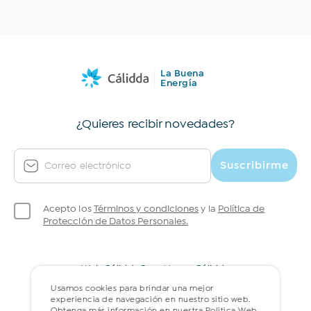
La Buena
Energía
¿Quieres recibir novedades?
Suscribirme
Correo electrónico
Acepto los
Términos y condiciones
y la
Política de
Protección de Datos Personales.
Web Cálidda
Gran Museo Cálidda
Política web de privacidad
Preguntas frecuentes
Usamos cookies para brindar una mejor
experiencia de navegación en nuestro sitio web.