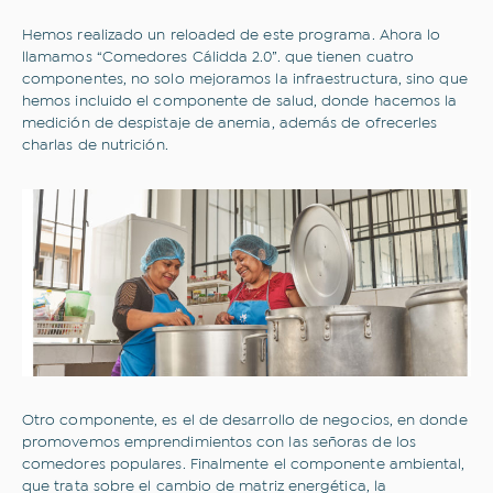
Hemos realizado un reloaded de este programa. Ahora lo
llamamos “Comedores Cálidda 2.0”. que tienen cuatro
componentes, no solo mejoramos la infraestructura, sino que
¿Sobre qué temas te gustaría
hemos incluido el componente de salud, donde hacemos la
medición de despistaje de anemia, además de ofrecerles
leer?
charlas de nutrición.
Todo
Inclusión financiera
Novedades
Opinión
Sostenibilidad
Transporte sostenible
Comercios
Historias que inspiran
Hospitales y clínicas
Industrias
Movilidad
Eventos
Tips y consejos
Correo electrónico
Otro componente, es el de desarrollo de negocios, en donde
Correo electrónico
promovemos emprendimientos con las señoras de los
comedores populares. Finalmente el componente ambiental,
que trata sobre el cambio de matriz energética, la