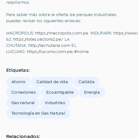
respiramos.
Para saber más sobre la oferta de parques industriales
puedes revisar los siguientes enlaces:
MACROPOLIS:
https://macropolis.com.pe
INDUPARK:
https://www
62:
https://lotes.sector62.pe/
LA
CHUTANA:
http://lachutana.com
EL
LUCUMO:
https://lucumo.com.pe/#home
Etiquetas:
Ahorro
Calidad de vida
Calidda
Conexiones
Ecoamigable
Energía
Gas natural
Industrias
Tecnología en Gas Natural
Relacionados: