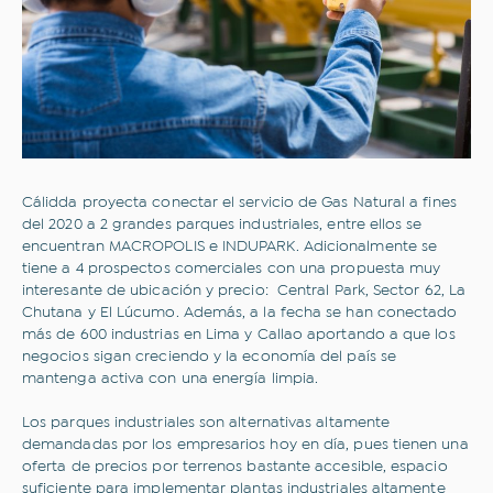
¿Sobre qué temas te gustaría
leer?
Todo
Inclusión financiera
Novedades
Opinión
Sostenibilidad
Transporte sostenible
Comercios
Historias que inspiran
Hospitales y clínicas
Industrias
Cálidda proyecta conectar el servicio de Gas Natural a fines
Movilidad
Eventos
del 2020 a 2 grandes parques industriales, entre ellos se
Tips y consejos
encuentran MACROPOLIS e INDUPARK. Adicionalmente se
tiene a 4 prospectos comerciales con una propuesta muy
Correo electrónico
interesante de ubicación y precio: Central Park, Sector 62, La
Chutana y El Lúcumo. Además, a la fecha se han conectado
más de 600 industrias en Lima y Callao aportando a que los
Correo electrónico
negocios sigan creciendo y la economía del país se
mantenga activa con una energía limpia.
Acepto los
Términos y condiciones
y la
Política
Los parques industriales son alternativas altamente
Web de Privacidad.
demandadas por los empresarios hoy en día, pues tienen una
oferta de precios por terrenos bastante accesible, espacio
suficiente para implementar plantas industriales altamente