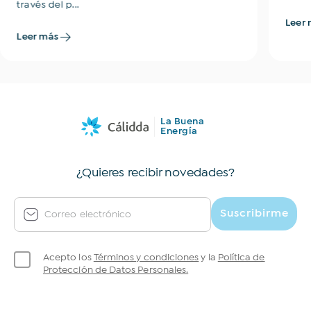
través del p...
Leer 
Leer más
La Buena
Energía
¿Quieres recibir novedades?
Suscribirme
Correo electrónico
Acepto los
Términos y condiciones
y la
Política de
Protección de Datos Personales.