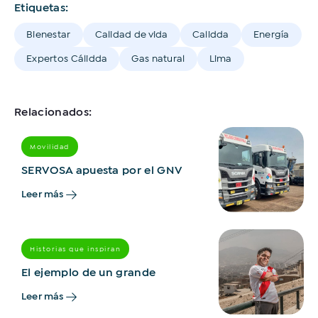
Etiquetas:
Bienestar
Calidad de vida
Calidda
Energía
Expertos Cálidda
Gas natural
Lima
Relacionados:
Movilidad
SERVOSA apuesta por el GNV
Leer más
Historias que inspiran
El ejemplo de un grande
Leer más