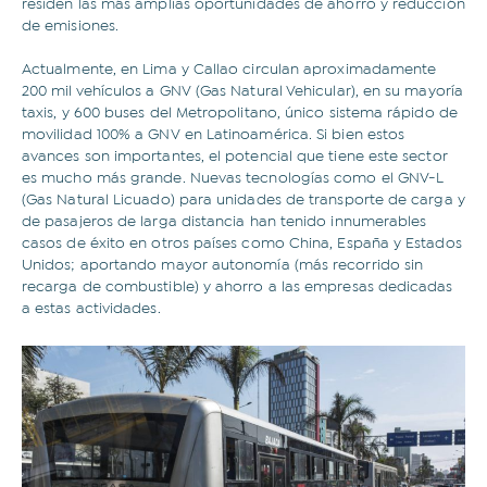
residen las más amplias oportunidades de ahorro y reducción
Sostenibilidad
Transporte sostenible
de emisiones.
Comercios
Historias que inspiran
Hospitales y clínicas
Industrias
Actualmente, en Lima y Callao circulan aproximadamente
Movilidad
Eventos
200 mil vehículos a GNV (Gas Natural Vehicular), en su mayoría
taxis, y 600 buses del Metropolitano, único sistema rápido de
Tips y consejos
movilidad 100% a GNV en Latinoamérica. Si bien estos
avances son importantes, el potencial que tiene este sector
Correo electrónico
es mucho más grande. Nuevas tecnologías como el GNV-L
(Gas Natural Licuado) para unidades de transporte de carga y
Correo electrónico
de pasajeros de larga distancia han tenido innumerables
casos de éxito en otros países como China, España y Estados
Unidos; aportando mayor autonomía (más recorrido sin
recarga de combustible) y ahorro a las empresas dedicadas
Acepto los
Términos y condiciones
y la
Política
Web de Privacidad.
a estas actividades.
Suscribirme