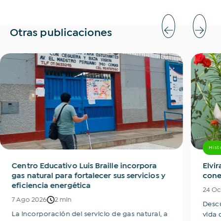
Otras publicaciones
Hist
Centro Educativo Luis Braille incorpora
Elvir
gas natural para fortalecer sus servicios y
cone
eficiencia energética
24 Oc
7 Ago 2026
2 min
Descu
La incorporación del servicio de gas natural, a
vida d