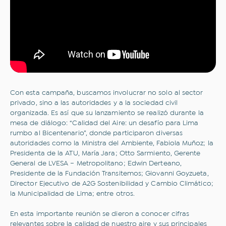
Con esta campaña, buscamos involucrar no solo al sector
privado, sino a las autoridades y a la sociedad civil
organizada. Es así que su lanzamiento se realizó durante la
mesa de diálogo: “Calidad del Aire: un desafío para Lima
rumbo al Bicentenario”, donde participaron diversas
autoridades como la Ministra del Ambiente, Fabiola Muñoz; la
Presidenta de la ATU, María Jara; Otto Sarmiento, Gerente
General de LVESA – Metropolitano; Edwin Derteano,
Presidente de la Fundación Transitemos; Giovanni Goyzueta,
Director Ejecutivo de A2G Sostenibilidad y Cambio Climático;
la Municipalidad de Lima; entre otros.
En esta importante reunión se dieron a conocer cifras
relevantes sobre la calidad de nuestro aire y sus principales