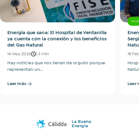
Hosp
Energía que sana: El Hospital de Ventanilla
Energ
ya cuenta con la conexión y los beneficios
Serg
del Gas Natural
Natu
14 May 2026
1.3 min
18 Fe
Hay noticias que nos llenan de orgullo porque
Hospi
representan un...
Natura
Leer más
Leer 
La Buena
Energía