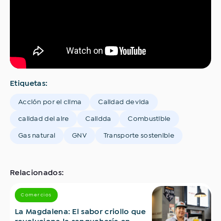
Etiquetas:
Acción por el clima
Calidad de vida
calidad del aire
Calidda
Combustible
Gas natural
GNV
Transporte sostenible
Relacionados:
Comercios
La Magdalena: El sabor criollo que