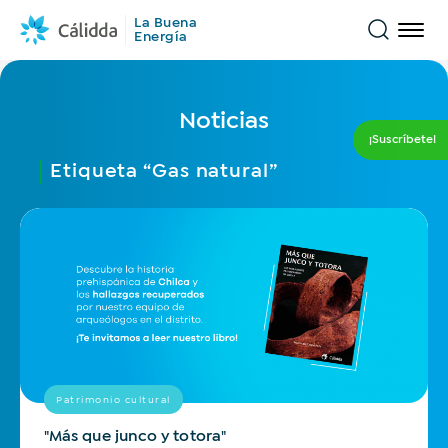
La Buena
Energía
Encuentra
Conócenos
Noticias
¡Suscríbete!
Noticias
¿Qué estas buscando?
Etiqueta “Gas natural”
Historias
Todo
Inclusión financiera
Novedades
Opinión
Sostenibilidad
Transporte sostenible
Educación del Gas Natural
Comercios
Historias que inspiran
Hospitales y clínicas
Industrias
Movilidad
Eventos
Tips y consejos
Patrimonio cultural
"Más que junco y totora"