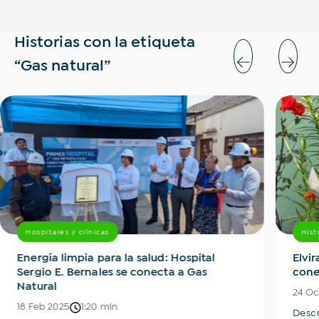
Historias con la etiqueta
“Gas natural”
Hospitales y clínicas
Hist
Energía limpia para la salud: Hospital
Elvir
Sergio E. Bernales se conecta a Gas
cone
Natural
24 Oc
18 Feb 2025
1:20 min
Descu