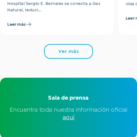
Hospital Sergio E. Bernales se conecta a Gas
vida d
Natural, reduci...
Leer 
Leer más
Ver más
Sala de prensa
Encuentra toda nuestra información oficial
aquí