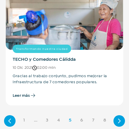
Transformando nuestra ciudad
TECHO y Comedores Cálidda
10 Dic 2021
02:00 min
Gracias al trabajo conjunto, pudimos mejorar la
infraestructura de 7 comedores populares.
Leer más
1
...
3
4
5
6
7
8