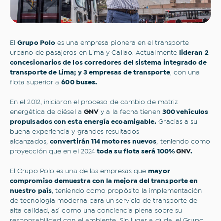
El
Grupo Polo
es una empresa pionera en el transporte
urbano de pasajeros en Lima y Callao. Actualmente
lideran 2
concesionarios de los corredores del sistema integrado de
transporte de Lima; y 3 empresas de transporte
, con una
flota superior a
600 buses.
En el 2012, iniciaron el proceso de cambio de matriz
energética de diésel a
GNV
y a la fecha tienen
300 vehículos
propulsados con esta energía ecoamigable.
Gracias a su
buena experiencia y grandes resultados
alcanzados,
convertirán 114 motores nuevos
, teniendo como
proyección que en el 2024
toda su flota será 100%
GNV
.
El Grupo Polo es una de las empresas que
mayor
compromiso demuestra con la mejora del transporte en
nuestro país
, teniendo como propósito la implementación
de tecnología moderna para un servicio de transporte de
alta calidad, así como una conciencia plena sobre su
responsabilidad con el ambiente. Sin lugar a duda, el Grupo