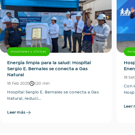
Hospitales y clínicas
Hosp
Energía limpia para la salud: Hospital
Hosp
Sergio E. Bernales se conecta a Gas
Ener
Natural
18 Se
18 Feb 2025
1:20 min
Con l
Hospital Sergio E. Bernales se conecta a Gas
Hospi
Natural, reduci...
Leer 
Leer más