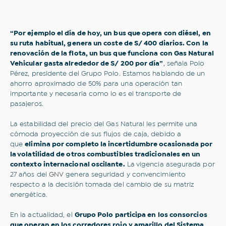
¿Sobre qué temas te gustaría
“Por ejemplo el día de hoy, un bus que opera con diésel, en
su ruta habitual, genera un coste de S/ 400 diarios. Con la
leer?
renovación de la flota, un bus que funciona con Gas Natural
Vehicular gasta alrededor de S/ 200 por día”
, señala Polo
Todo
Inclusión financiera
Pérez, presidente del Grupo Polo. Estamos hablando de un
Novedades
Opinión
ahorro aproximado de 50% para una operación tan
Sostenibilidad
Transporte sostenible
importante y necesaria como lo es el transporte de
Comercios
Historias que inspiran
pasajeros.
Hospitales y clínicas
Industrias
Movilidad
Eventos
La estabilidad del precio del Gas Natural les permite una
Tips y consejos
cómoda proyección de sus flujos de caja, debido a
que
elimina por completo la incertidumbre ocasionada por
la volatilidad de otros combustibles tradicionales en un
Correo electrónico
contexto internacional oscilante.
La vigencia asegurada por
27 años del
GNV
genera seguridad y convencimiento
Correo electrónico
respecto a la decisión tomada del cambio de su matriz
energética.
Acepto los
Términos y condiciones
y la
Política
En la actualidad, el
Grupo Polo participa en los consorcios
Web de Privacidad.
que operan en los corredores rojo y amarillo del Sistema